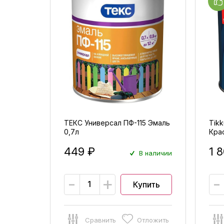
ТЕКС Универсал ПФ-115 Эмаль
Tikk
0,7л
Кра
мол
449 ₽
1 
В наличии
-
+
-
Купить
Сравнить
Отложить