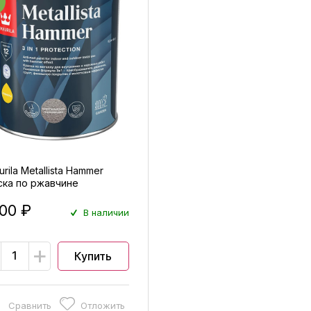
urila Metallista Hammer
ска по ржавчине
отковая глянцевая
800 ₽
В наличии
+
Купить
Сравнить
Отложить