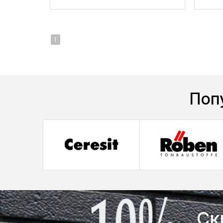
1
Поп
Ск