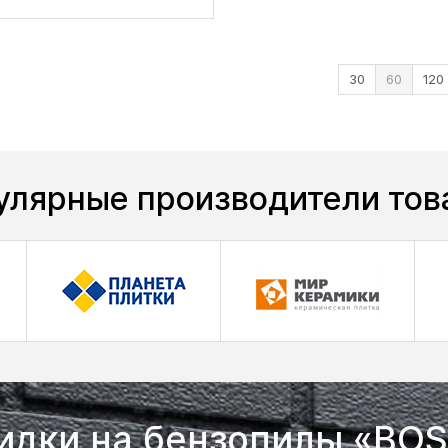
30
60
120
улярные производители тов
идки на бензопилы «BO