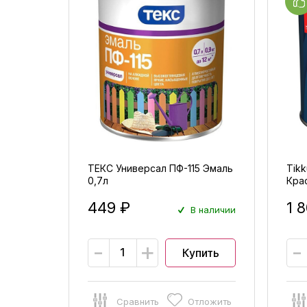
ТЕКС Универсал ПФ-115 Эмаль
Tikk
0,7л
Кра
мол
449 ₽
1 
В наличии
-
+
-
Купить
Сравнить
Отложить