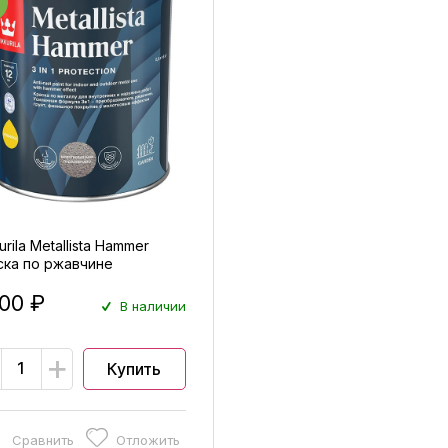
urila Metallista Hammer
ска по ржавчине
отковая глянцевая
800 ₽
В наличии
+
Купить
Сравнить
Отложить