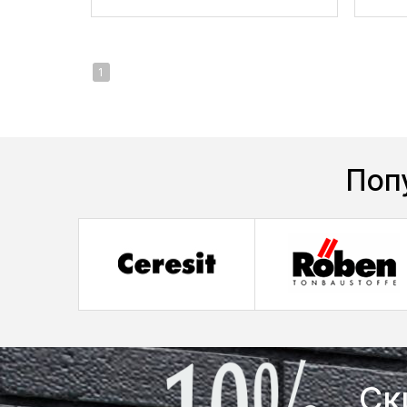
1
Поп
Ск