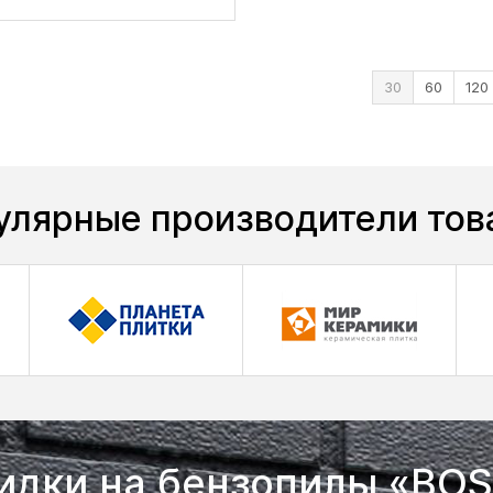
30
60
120
улярные производители тов
идки на бензопилы «BO