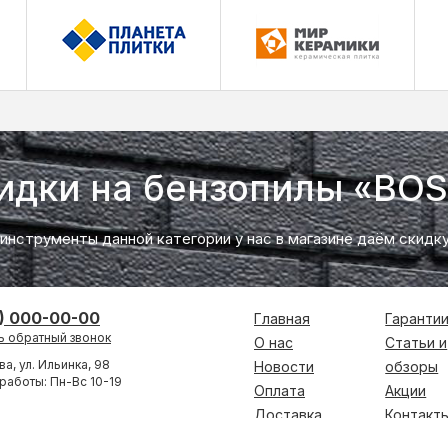
идки на бензопилы «BO
 инструменты данной категории у нас в магазине даём скидк
) 000-00-00
Главная
Гаранти
ь обратный звонок
О нас
Статьи и
ва, ул. Ильинка, 98
Новости
обзоры
работы: Пн-Вс 10-19
Оплата
Акции
Доставка
Контакт