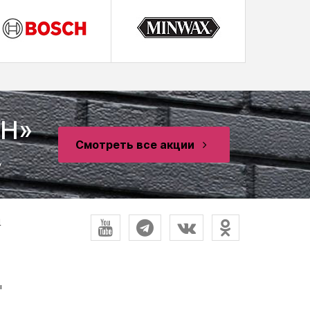
SH»
Смотреть все акции
у
и
ы