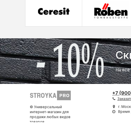
Ск
На все
+7 (900
Заказат
г. Моск
© Универсальный
Время 
интернет-магазин для
продажи любых видов
товаров