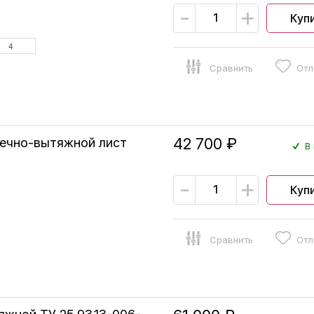
-
+
Куп
4
Сравнить
Отл
42 700 ₽
ечно-вытяжной лист
В 
-
+
Куп
Сравнить
Отл