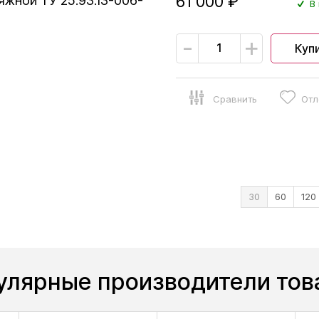
61 000 ₽
жной ТУ 25.93.13-006-
В 
-
+
Куп
Сравнить
Отл
30
60
120
улярные производители тов