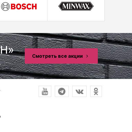
SH»
Смотреть все акции
у
и
ы