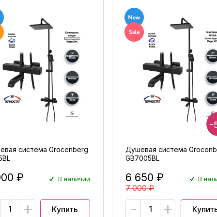
-
евая система Grocenberg
Душевая система Grocenb
5BL
GB7005BL
000 ₽
6 650 ₽
В наличии
В нал
7 000 ₽
+
-
+
Купить
Купит