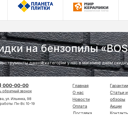
идки на бензопилы «BO
 инструменты данной категории у нас в магазине даём скидк
) 000-00-00
Главная
Гаранти
ь обратный звонок
О нас
Статьи и
ва, ул. Ильинка, 98
Новости
обзоры
работы: Пн-Вс 10-19
Оплата
Акции
Доставка
Контакт