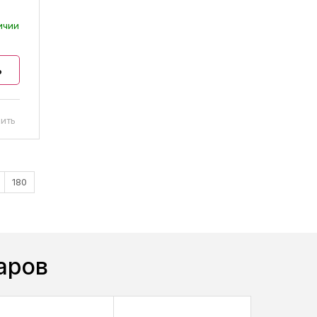
ичии
ь
ить
180
аров