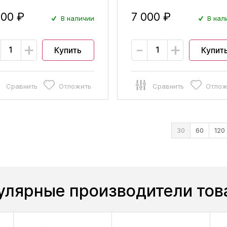
000 ₽
7 000 ₽
В наличии
В нал
+
-
+
Купить
Купит
Сравнить
Отложить
Сравнить
Отлож
30
60
120
улярные производители тов