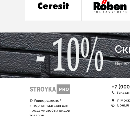
Ск
На все
+7 (900
Заказат
г. Моск
© Универсальный
Время 
интернет-магазин для
продажи любых видов
товаров