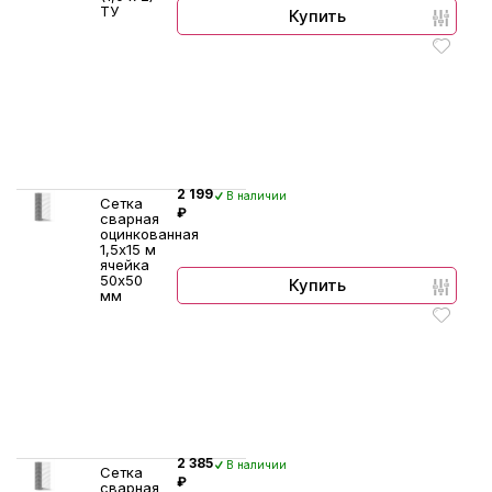
ТУ
Купить
2 199
В наличии
Сетка
₽
сварная
оцинкованная
1,5х15 м
ячейка
50х50
Купить
мм
2 385
В наличии
Сетка
₽
сварная