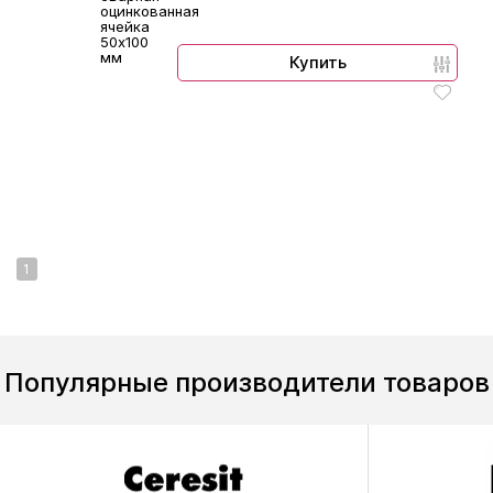
оцинкованная
ячейка
50х100
мм
Купить
1
Популярные производители товаров