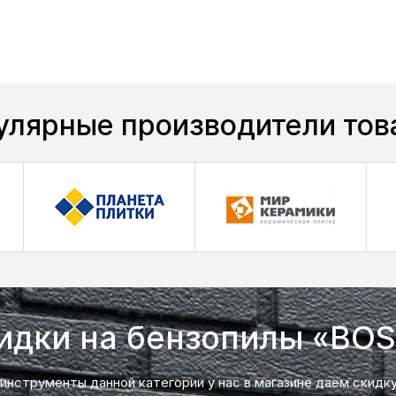
улярные производители тов
идки на бензопилы «BO
 инструменты данной категории у нас в магазине даём скидк