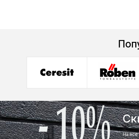
Поп
Ск
На все