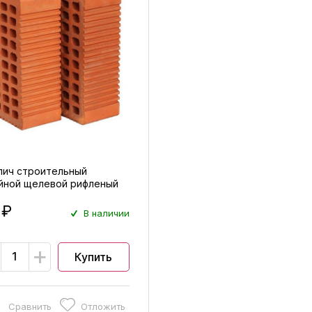
пич строительный
йной щелевой рифленый
0
 ₽
В наличии
+
Купить
Сравнить
Отложить