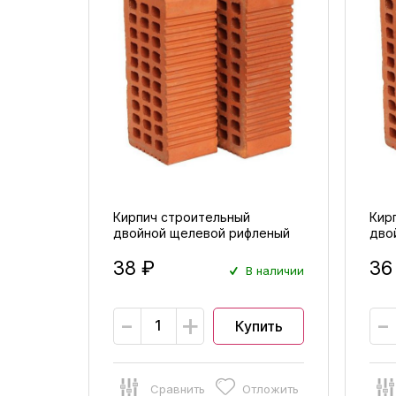
Кирпич строительный
Кир
двойной щелевой рифленый
дво
М175
М15
38 ₽
36
В наличии
-
+
-
Купить
Сравнить
Отложить