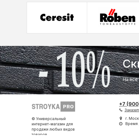
Ск
На все
+7 (900
Заказат
г. Моск
© Универсальный
Время 
интернет-магазин для
продажи любых видов
товаров