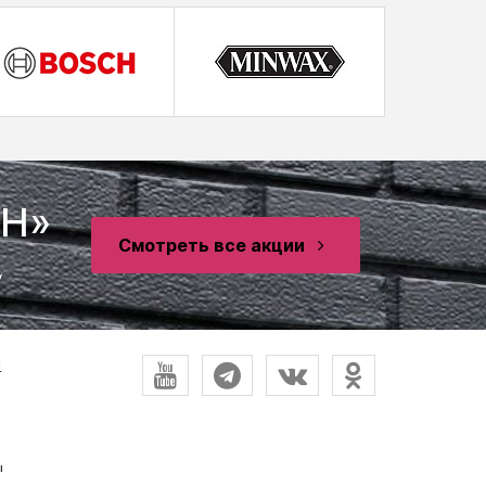
SH»
Смотреть все акции
у
и
ы