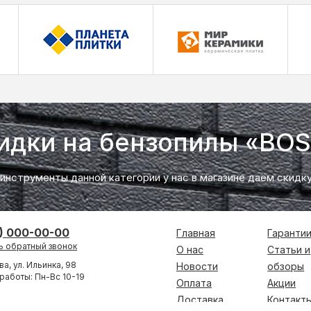
идки на бензопилы «BO
 инструменты данной категории у нас в магазине даём скидк
) 000-00-00
Главная
Гаранти
ь обратный звонок
О нас
Статьи и
ва, ул. Ильинка, 98
Новости
обзоры
работы: Пн-Вс 10-19
Оплата
Акции
Доставка
Контакт