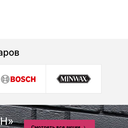
аров
SH»
Смотреть все акции