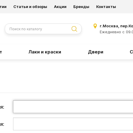
тии
Статьи и обзоры
Акции
Бренды
Контакты
г.Москва, пер.К
Ежедневно с 09.0
т
Лаки и краски
Двери
С
я:
я: