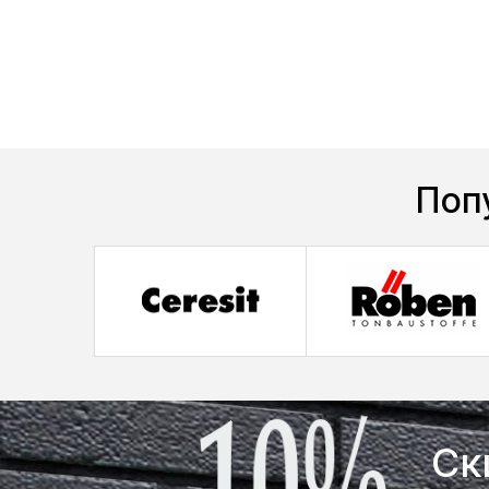
Поп
Ск