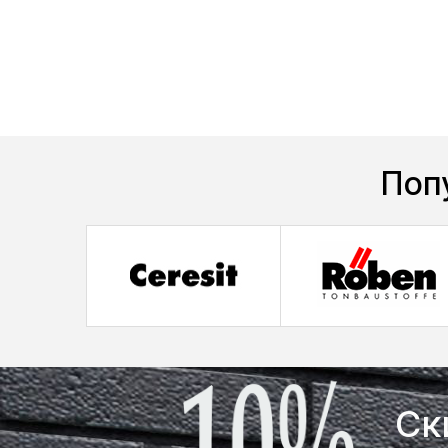
Поп
Ск