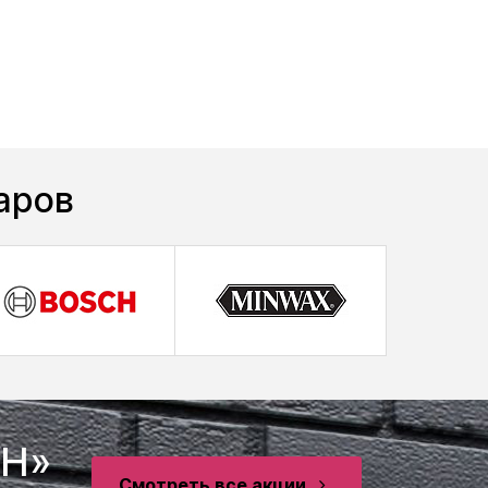
аров
SH»
Смотреть все акции