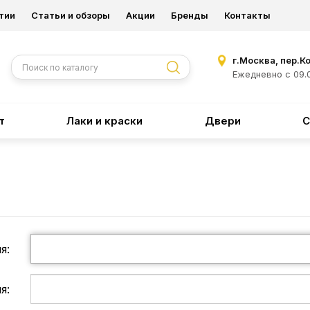
тии
Статьи и обзоры
Акции
Бренды
Контакты
г.Москва, пер.К
Ежедневно с 09.0
т
Лаки и краски
Двери
С
я:
я: