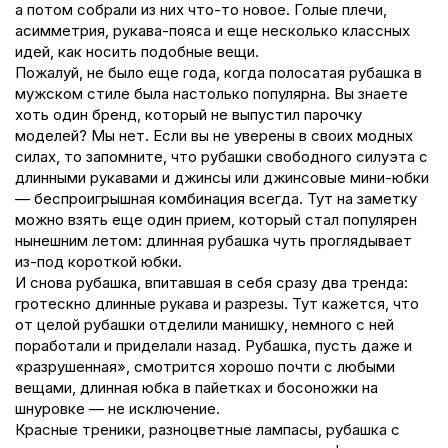
а потом собрали из них что-то новое. Голые плечи,
асимметрия, рукава-пояса и еще несколько классных
идей, как носить подобные вещи.
Пожалуй, не было еще года, когда полосатая рубашка в
мужском стиле была настолько популярна. Вы знаете
хоть один бренд, который не выпустил парочку
моделей? Мы нет. Если вы не уверены в своих модных
силах, то запомните, что рубашки свободного силуэта с
длинными рукавами и джинсы или джинсовые мини-юбки
— беспроигрышная комбинация всегда. Тут на заметку
можно взять еще один прием, который стал популярен
нынешним летом: длинная рубашка чуть проглядывает
из-под короткой юбки.
И снова рубашка, впитавшая в себя сразу два тренда:
гротескно длинные рукава и разрезы. Тут кажется, что
от целой рубашки отделили манишку, немного с ней
поработали и приделали назад. Рубашка, пусть даже и
«разрушенная», смотрится хорошо почти с любыми
вещами, длинная юбка в пайетках и босоножки на
шнуровке — не исключение.
Красные треники, разноцветные лампасы, рубашка с